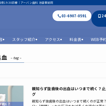
夜19:30診療｜アーバン歯科 池袋駅前院
03-6907-0591
2
容
スタッフ紹介
アクセス
料金表
WEB予
出血
– tag –
親知らず抜歯後の出血はいつまで続く？止
グ
親知らず抜歯後の出血はいつまで続くのが正常？