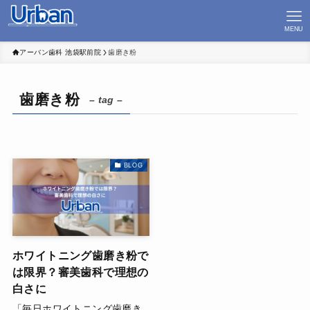
MENU
アーバン歯科 池袋駅前院
歯磨き粉
歯磨き粉
– tag –
BLOG
ホワイトニング歯磨き粉で
は限界？審美歯科で理想の
白さに
「毎日ホワイトニング歯磨き