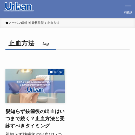
MENU
アーバン歯科 池袋駅前院
止血方法
止血方法
– tag –
BLOG
親知らず抜歯後の出血はい
つまで続く？止血方法と受
診すべきタイミング
親知らず抜歯後の出血はいつ