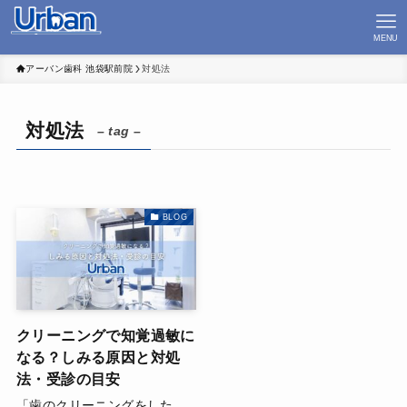
MENU
アーバン歯科 池袋駅前院
対処法
対処法
– tag –
BLOG
クリーニングで知覚過敏に
なる？しみる原因と対処
法・受診の目安
「歯のクリーニングをした