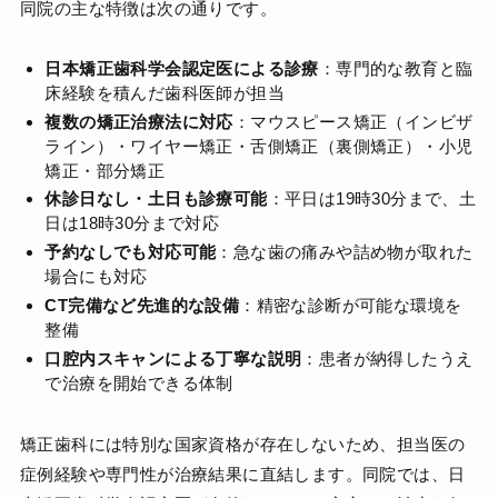
同院の主な特徴は次の通りです。
日本矯正歯科学会認定医による診療
：専門的な教育と臨
床経験を積んだ歯科医師が担当
複数の矯正治療法に対応
：マウスピース矯正（インビザ
ライン）・ワイヤー矯正・舌側矯正（裏側矯正）・小児
矯正・部分矯正
休診日なし・土日も診療可能
：平日は19時30分まで、土
日は18時30分まで対応
予約なしでも対応可能
：急な歯の痛みや詰め物が取れた
場合にも対応
CT完備など先進的な設備
：精密な診断が可能な環境を
整備
口腔内スキャンによる丁寧な説明
：患者が納得したうえ
で治療を開始できる体制
矯正歯科には特別な国家資格が存在しないため、担当医の
症例経験や専門性が治療結果に直結します。同院では、日