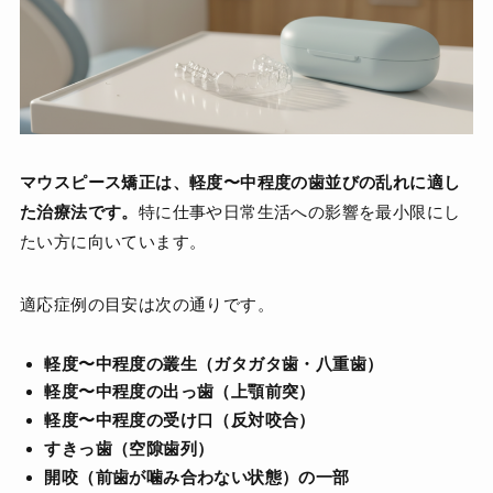
マウスピース矯正は、軽度〜中程度の歯並びの乱れに適し
た治療法です。
特に仕事や日常生活への影響を最小限にし
たい方に向いています。
適応症例の目安は次の通りです。
軽度〜中程度の叢生（ガタガタ歯・八重歯）
軽度〜中程度の出っ歯（上顎前突）
軽度〜中程度の受け口（反対咬合）
すきっ歯（空隙歯列）
開咬（前歯が噛み合わない状態）の一部